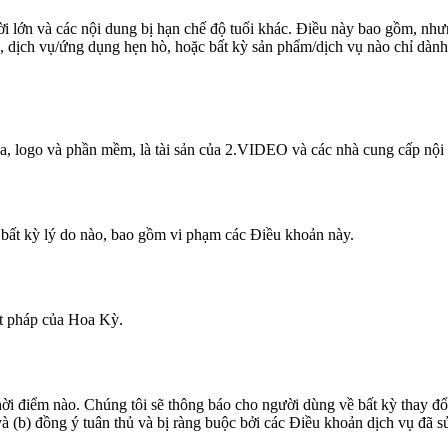
ời lớn và các nội dung bị hạn chế độ tuổi khác. Điều này bao gồm, nh
ng, dịch vụ/ứng dụng hẹn hò, hoặc bất kỳ sản phẩm/dịch vụ nào chỉ dàn
, logo và phần mềm, là tài sản của 2.VIDEO và các nhà cung cấp nội du
 bất kỳ lý do nào, bao gồm vi phạm các Điều khoản này.
ật pháp của Hoa Kỳ.
ời điểm nào. Chúng tôi sẽ thông báo cho người dùng về bất kỳ thay đổi
và (b) đồng ý tuân thủ và bị ràng buộc bởi các Điều khoản dịch vụ đã s