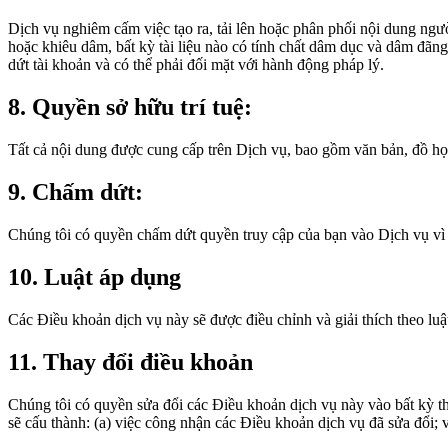
Dịch vụ nghiêm cấm việc tạo ra, tải lên hoặc phân phối nội dung ngư
hoặc khiêu dâm, bất kỳ tài liệu nào có tính chất dâm dục và dâm đã
dứt tài khoản và có thể phải đối mặt với hành động pháp lý.
8. Quyền sở hữu trí tuệ:
Tất cả nội dung được cung cấp trên Dịch vụ, bao gồm văn bản, đồ họa
9. Chấm dứt:
Chúng tôi có quyền chấm dứt quyền truy cập của bạn vào Dịch vụ vì
10. Luật áp dụng
Các Điều khoản dịch vụ này sẽ được điều chỉnh và giải thích theo lu
11. Thay đổi điều khoản
Chúng tôi có quyền sửa đổi các Điều khoản dịch vụ này vào bất kỳ th
sẽ cấu thành: (a) việc công nhận các Điều khoản dịch vụ đã sửa đổi; 