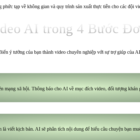
ng phức tạp về không gian và quy trình sản xuất thực tiễn cho các đội v
deo AI trong 4 Bước Đ
Biến ý tưởng của bạn thành video chuyên nghiệp với sự trợ giúp của AI
rên mạng xã hội. Thông báo cho AI về mục đích video, đối tượng khán
ản là viết kịch bản. AI sẽ phân tích nội dung để hiểu câu chuyện bạn muố