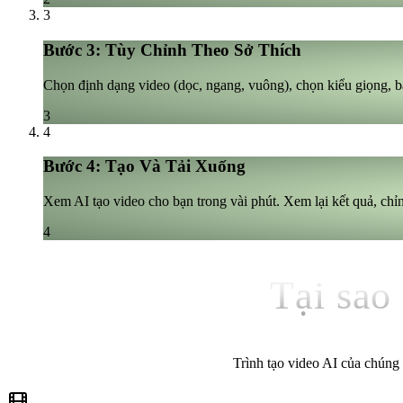
3
Bước 3: Tùy Chỉnh Theo Sở Thích
Chọn định dạng video (dọc, ngang, vuông), chọn kiểu giọng, bật
3
4
Bước 4: Tạo Và Tải Xuống
Xem AI tạo video cho bạn trong vài phút. Xem lại kết quả, chỉ
4
Tại sao
Trình tạo video AI của chúng 