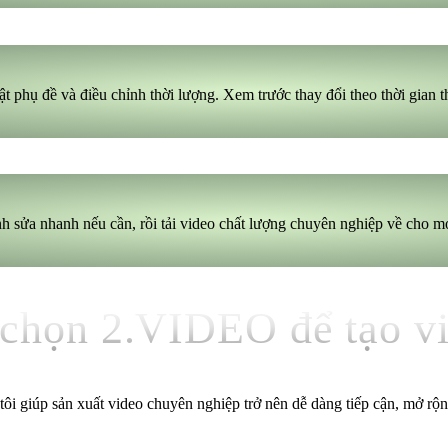
 phụ đề và điều chỉnh thời lượng. Xem trước thay đổi theo thời gian t
nh sửa nhanh nếu cần, rồi tải video chất lượng chuyên nghiệp về cho mọ
 chọn 2.VIDEO để tạo v
tôi giúp sản xuất video chuyên nghiệp trở nên dễ dàng tiếp cận, mở r