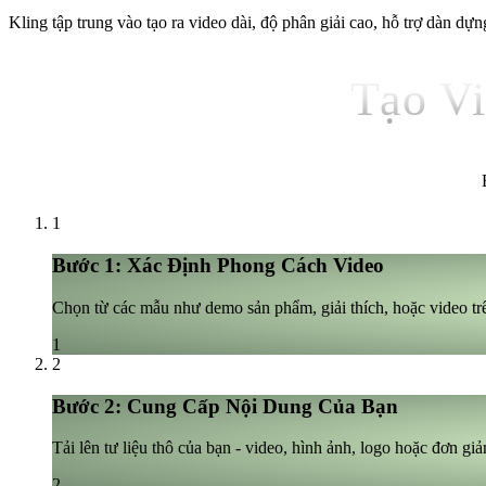
Kling tập trung vào tạo ra video dài, độ phân giải cao, hỗ trợ dàn dự
Tạo Vi
1
Bước 1: Xác Định Phong Cách Video
Chọn từ các mẫu như demo sản phẩm, giải thích, hoặc video t
1
2
Bước 2: Cung Cấp Nội Dung Của Bạn
Tải lên tư liệu thô của bạn - video, hình ảnh, logo hoặc đơn gi
2