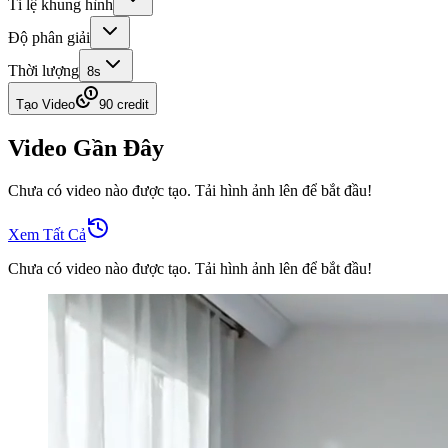
Tỉ lệ khung hình
Độ phân giải
Thời lượng
8
s
Tạo Video
90 credit
Video Gần Đây
Chưa có video nào được tạo. Tải hình ảnh lên để bắt đầu!
Xem Tất Cả
Chưa có video nào được tạo. Tải hình ảnh lên để bắt đầu!