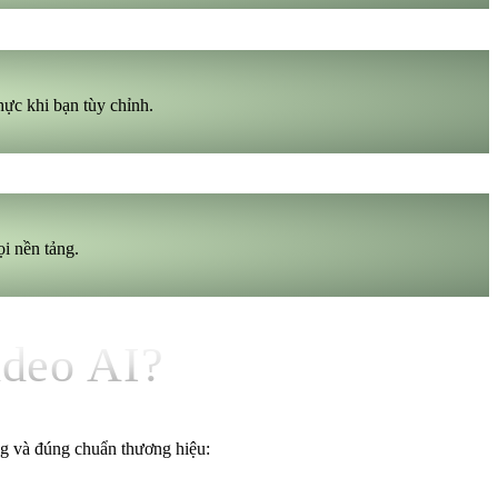
hực khi bạn tùy chỉnh.
i nền tảng.
ideo AI?
ộng và đúng chuẩn thương hiệu: