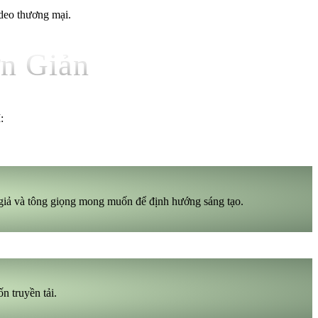
ideo thương mại.
ơn Giản
:
 giả và tông giọng mong muốn để định hướng sáng tạo.
n truyền tải.