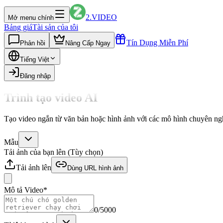
2.VIDEO
Mở menu chính
Bảng giá
Tài sản của tôi
Tín Dụng Miễn Phí
Phản hồi
Nâng Cấp Ngay
Tiếng Việt
Đăng nhập
Trình tạo video AI
Tạo video ngắn từ văn bản hoặc hình ảnh với các mô hình chuyên n
Mẫu
Tải ảnh của bạn lên (Tùy chọn)
Tải ảnh lên
Dùng URL hình ảnh
Mô tả Video
*
0
/
5000