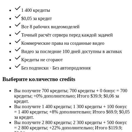
1 400 кредиты
$0,05 за кредит
Все 8 рабочих видеомоделей
Точный расчёт сервера перед каждой задачей
Коммерческие права на созданные видео
Видео за последние 100 дней доступны в активах
Кредиты не сгорают
Без подписки · Без автопродления
Выберите количество credits
Вы получите
700 кредиты
;
700 кредиты
+
0
бонус
=
700
кредиты
;
+0%
дополнительно
;
Итого
$
39.9
;
$0,06 за
кредит
.
Вы получите
1 400 кредиты
;
1 300 кредиты
+
100
бонус
=
1 400 кредиты
;
+8%
дополнительно
;
Итого
$
69.9
;
$0,05
за кредит
.
Вы получите
2 800 кредиты
;
2 300 кредиты
+
500
бонус
=
2 800 кредиты
;
+22%
дополнительно
;
Итого
$
119.9
;