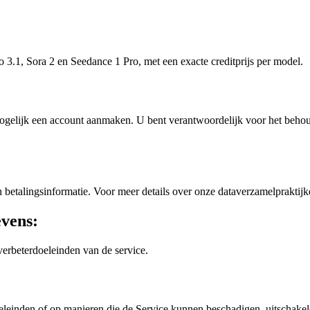
 3.1, Sora 2 en Seedance 1 Pro, met een exacte creditprijs per model.
ogelijk een account aanmaken. U bent verantwoordelijk voor het behou
betalingsinformatie. Voor meer details over onze dataverzamelpraktij
evens:
erbeterdoeleinden van de service.
eleinden of op manieren die de Service kunnen beschadigen, uitschake