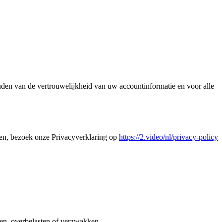
den van de vertrouwelijkheid van uw accountinformatie en voor alle
ken, bezoek onze Privacyverklaring op
https://2.video/nl/privacy-policy
len, overbelasten of verzwakken.