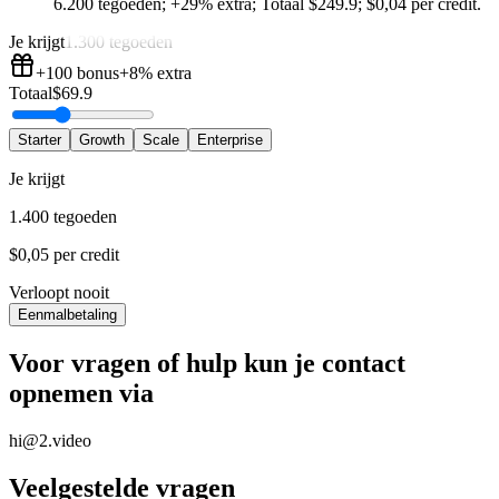
6.200 tegoeden
;
+29%
extra
;
Totaal
$
249.9
;
$0,04 per credit
.
Je krijgt
1.300 tegoeden
+100
bonus
+8%
extra
Totaal
$
69.9
Starter
Growth
Scale
Enterprise
Je krijgt
1.400 tegoeden
$0,05 per credit
Verloopt nooit
Eenmalbetaling
Voor vragen of hulp kun je contact
opnemen via
hi@2.video
Veelgestelde vragen