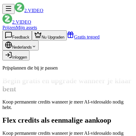
2.VIDEO
2.VIDEO
Prijzen
Mijn assets
Gratis tegoed
Feedback
Nu Upgraden
Nederlands
Inloggen
Prijsplannen die bij je passen
Begin gratis en upgrade wanneer je klaar
bent
Koop permanente credits wanneer je meer AI-videosaldo nodig
hebt.
Flex credits als eenmalige aankoop
Koop permanente credits wanneer je meer AI-videosaldo nodig