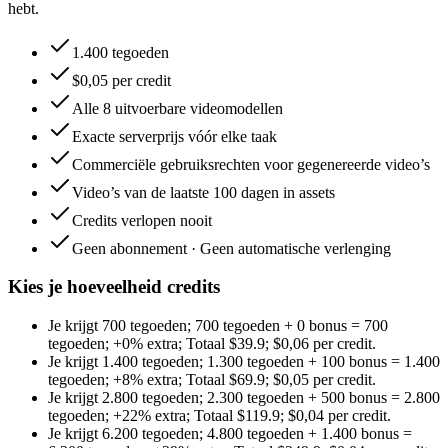
hebt.
1.400 tegoeden
$0,05 per credit
Alle 8 uitvoerbare videomodellen
Exacte serverprijs vóór elke taak
Commerciële gebruiksrechten voor gegenereerde video’s
Video’s van de laatste 100 dagen in assets
Credits verlopen nooit
Geen abonnement · Geen automatische verlenging
Kies je hoeveelheid credits
Je krijgt
700 tegoeden
;
700 tegoeden
+
0
bonus
=
700
tegoeden
;
+0%
extra
;
Totaal
$
39.9
;
$0,06 per credit
.
Je krijgt
1.400 tegoeden
;
1.300 tegoeden
+
100
bonus
=
1.400
tegoeden
;
+8%
extra
;
Totaal
$
69.9
;
$0,05 per credit
.
Je krijgt
2.800 tegoeden
;
2.300 tegoeden
+
500
bonus
=
2.800
tegoeden
;
+22%
extra
;
Totaal
$
119.9
;
$0,04 per credit
.
Je krijgt
6.200 tegoeden
;
4.800 tegoeden
+
1.400
bonus
=