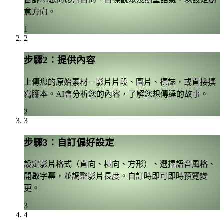
意方向。
1
2
步驟2：提供內容
上傳您的原始素材－影片片段、圖片、標誌，或直接撰
寫腳本。AI會分析您的內容，了解您想傳達的故事。
2
3
步驟3：自訂偏好設定
設定影片格式（直向、橫向、方形）、選擇語音風格、
開啟字幕，並調整影片長度。自訂時即可即時預覽變
更。
3
4