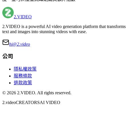
2.VIDEO
2.VIDEO is a powerful AI video generation platform that transforms
text and images into stunning videos with ease.
hi@
2.video
公司
隱私權政策
服務條款
退款政策
©
2026
2.VIDEO
. All rights reserved.
2.video
CREATORS
AI VIDEO