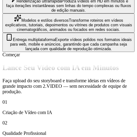
Renderização ultrarrápida
Produza vídeos em HD em minutos e
faça iterações instantâneas sem linhas do tempo complexas ou fluxos
de edição manuais.
Modelos e estilos diversos
Transforme roteiros em vídeos
explicativos, tutoriais, depoimentos ou vitrines de produtos com visuais
cinematográficos, animados ou focados em redes sociais.
Entrega multiplataforma
Exporte vídeos polidos nos formatos ideais
para web, mobile e anúncios, garantindo que cada campanha seja
lançada com qualidade de reprodução otimizada.
Começar
Lance Seu Vídeo com IA em Minutos
Faça upload do seu storyboard e transforme ideias em vídeos de
grande impacto com 2.VIDEO — sem necessidade de equipe de
produção.
01
Criação de Vídeo com IA
02
Qualidade Profissional