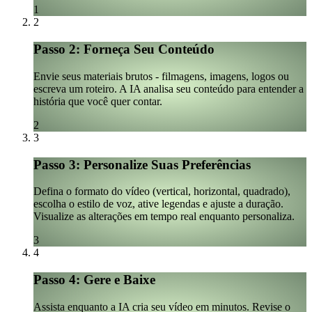
1
2
Passo 2: Forneça Seu Conteúdo
Envie seus materiais brutos - filmagens, imagens, logos ou
escreva um roteiro. A IA analisa seu conteúdo para entender a
história que você quer contar.
2
3
Passo 3: Personalize Suas Preferências
Defina o formato do vídeo (vertical, horizontal, quadrado),
escolha o estilo de voz, ative legendas e ajuste a duração.
Visualize as alterações em tempo real enquanto personaliza.
3
4
Passo 4: Gere e Baixe
Assista enquanto a IA cria seu vídeo em minutos. Revise o