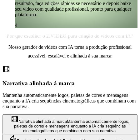
resultado, faça edições rápidas se necessário e depois baixe
seu vídeo com qualidade profissional, pronto para qualquer
plataforma.
4
Por que escolher o 2.VIDEO para criação de vídeos com IA?
Nosso gerador de vídeos com IA torna a produção profissional
acessível, escalável e alinhada à sua marca:
Narrativa alinhada à marca
Mantenha automaticamente logos, paletas de cores e mensagens
enquanto a IA cria sequências cinematográficas que combinam com
sua narrativa.
Narrativa alinhada à marca
Mantenha automaticamente logos,
paletas de cores e mensagens enquanto a IA cria sequências
cinematográficas que combinam com sua narrativa.