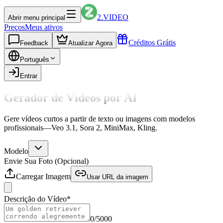
2.VIDEO
Abrir menu principal
Preços
Meus ativos
Créditos Grátis
Feedback
Atualizar Agora
Português
Entrar
Gerador de Vídeos por AI
Gere vídeos curtos a partir de texto ou imagens com modelos
profissionais—Veo 3.1, Sora 2, MiniMax, Kling.
Modelo
Envie Sua Foto (Opcional)
Carregar Imagem
Usar URL da imagem
Descrição do Vídeo
*
0
/
5000