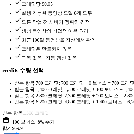
크레딧당 $0.05
실행 가능한 동영상 모델 8개 모두
모든 작업 전 서버가 정확히 견적
생성 동영상의 상업적 이용 권리
최근 100일 동영상을 자산에서 확인
크레딧은 만료되지 않음
구독 없음 · 자동 갱신 없음
credits 수량 선택
받는 항목
700 크레딧
;
700 크레딧
+
0
보너스
=
700 크레
받는 항목
1,400 크레딧
;
1,300 크레딧
+
100
보너스
=
1,4
받는 항목
2,800 크레딧
;
2,300 크레딧
+
500
보너스
=
2,8
받는 항목
6,200 크레딧
;
4,800 크레딧
+
1,400
보너스
=
6,
받는 항목
1,300 크레딧
+100
보너스
+8%
추가
합계
$
69.9