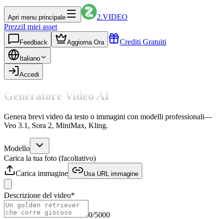
2.VIDEO
Apri menu principale
Prezzi
I miei asset
Crediti Gratuiti
Feedback
Aggiorna Ora
Italiano
Accedi
Generatore Video AI
Genera brevi video da testo o immagini con modelli professionali—
Veo 3.1, Sora 2, MiniMax, Kling.
Modello
Carica la tua foto (facoltativo)
Carica immagine
Usa URL immagine
Descrizione del video
*
0
/
5000