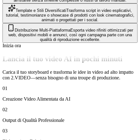
all'istante senza timeline complesse o flussi di lavoro manuali.
Template e Stili Diversificati
Trasforma script in video esplicativi,
tutorial, testimonianze o showcase di prodotti con look cinematografici,
animati o progettati per i social.
Distribuzione Multi-Piattaforma
Esporta video rifiniti ottimizzati per
web, dispositivi mobili e annunci, così ogni campagna parte con una
qualità di riproduzione eccellente.
Inizia ora
Lancia il tuo video AI in pochi minuti
Carica il tuo storyboard e trasforma le idee in video ad alto impatto
con 2.VIDEO—senza bisogno di una troupe di produzione.
01
Creazione Video Alimentata da AI
02
Output di Qualità Professionale
03