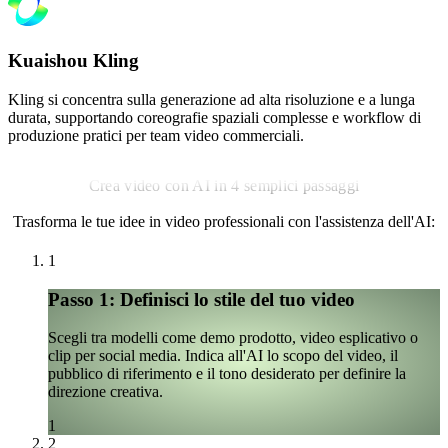
Kuaishou Kling
Kling si concentra sulla generazione ad alta risoluzione e a lunga
durata, supportando coreografie spaziali complesse e workflow di
produzione pratici per team video commerciali.
Crea video con AI in 4 semplici passaggi
Trasforma le tue idee in video professionali con l'assistenza dell'AI:
1
Passo 1: Definisci lo stile del tuo video
Scegli tra modelli come demo prodotto, video esplicativo o
clip per social media. Indica all'AI lo scopo del video, il
pubblico di riferimento e il tono desiderato per definire la
direzione creativa.
1
2