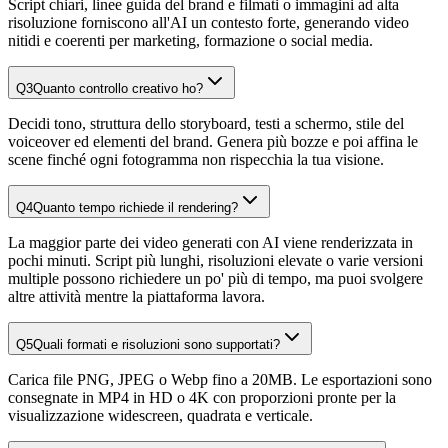
Script chiari, linee guida del brand e filmati o immagini ad alta
risoluzione forniscono all'AI un contesto forte, generando video
nitidi e coerenti per marketing, formazione o social media.
Q
3
Quanto controllo creativo ho?
Decidi tono, struttura dello storyboard, testi a schermo, stile del
voiceover ed elementi del brand. Genera più bozze e poi affina le
scene finché ogni fotogramma non rispecchia la tua visione.
Q
4
Quanto tempo richiede il rendering?
La maggior parte dei video generati con AI viene renderizzata in
pochi minuti. Script più lunghi, risoluzioni elevate o varie versioni
multiple possono richiedere un po' più di tempo, ma puoi svolgere
altre attività mentre la piattaforma lavora.
Q
5
Quali formati e risoluzioni sono supportati?
Carica file PNG, JPEG o Webp fino a 20MB. Le esportazioni sono
consegnate in MP4 in HD o 4K con proporzioni pronte per la
visualizzazione widescreen, quadrata e verticale.