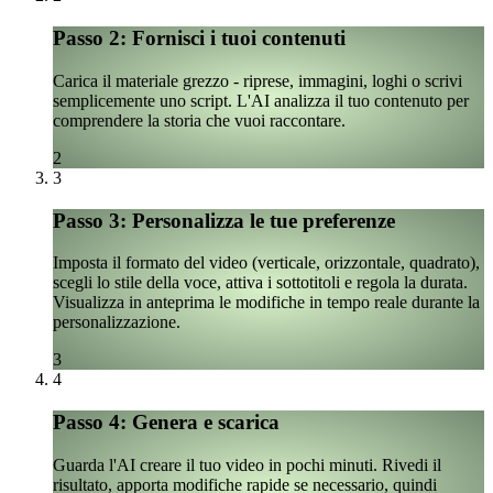
Passo 2: Fornisci i tuoi contenuti
Carica il materiale grezzo - riprese, immagini, loghi o scrivi
semplicemente uno script. L'AI analizza il tuo contenuto per
comprendere la storia che vuoi raccontare.
2
3
Passo 3: Personalizza le tue preferenze
Imposta il formato del video (verticale, orizzontale, quadrato),
scegli lo stile della voce, attiva i sottotitoli e regola la durata.
Visualizza in anteprima le modifiche in tempo reale durante la
personalizzazione.
3
4
Passo 4: Genera e scarica
Guarda l'AI creare il tuo video in pochi minuti. Rivedi il
risultato, apporta modifiche rapide se necessario, quindi