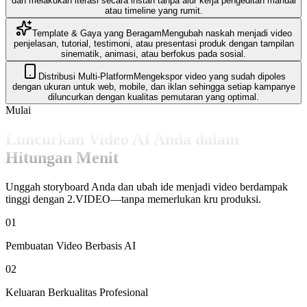
dan melakukan iterasi secara instan tanpa alur kerja pengeditan manual
atau timeline yang rumit.
Template & Gaya yang Beragam
Mengubah naskah menjadi video
penjelasan, tutorial, testimoni, atau presentasi produk dengan tampilan
sinematik, animasi, atau berfokus pada sosial.
Distribusi Multi-Platform
Mengekspor video yang sudah dipoles
dengan ukuran untuk web, mobile, dan iklan sehingga setiap kampanye
diluncurkan dengan kualitas pemutaran yang optimal.
Mulai
Luncurkan Video AI Anda dalam
Hitungan Menit
Unggah storyboard Anda dan ubah ide menjadi video berdampak
tinggi dengan 2.VIDEO—tanpa memerlukan kru produksi.
01
Pembuatan Video Berbasis AI
02
Keluaran Berkualitas Profesional