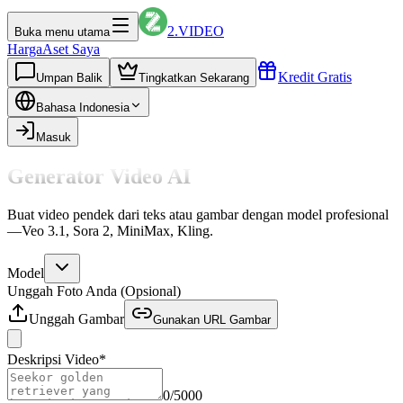
2.VIDEO
Buka menu utama
Harga
Aset Saya
Kredit Gratis
Umpan Balik
Tingkatkan Sekarang
Bahasa Indonesia
Masuk
Generator Video AI
Buat video pendek dari teks atau gambar dengan model profesional
—Veo 3.1, Sora 2, MiniMax, Kling.
Model
Unggah Foto Anda (Opsional)
Unggah Gambar
Gunakan URL Gambar
Deskripsi Video
*
0
/
5000