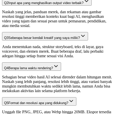
Q
2
Input apa yang menghasilkan output video terbaik?
Naskah yang jelas, panduan merek, dan rekaman atau gambar
resolusi tinggi memberikan konteks kuat bagi AI, menghasilkan
video yang tajam dan sesuai pesan untuk pemasaran, pendidikan,
atau media sosial.
Q
3
Seberapa besar kendali kreatif yang saya miliki?
Anda menentukan nada, struktur storyboard, teks di layar, gaya
voiceover, dan elemen merek. Buat beberapa draf, lalu perbaiki
adegan hingga setiap frame sesuai visi Anda.
Q
4
Berapa lama waktu rendering?
Sebagian besar video hasil AI selesai dirender dalam hitungan menit.
Naskah yang lebih panjang, resolusi lebih tinggi, atau variasi banyak
mungkin membutuhkan waktu sedikit lebih lama, namun Anda bisa
melakukan aktivitas lain selama platform bekerja.
Q
5
Format dan resolusi apa yang didukung?
Unggah file PNG, JPEG, atau Webp hingga 20MB. Ekspor tersedia