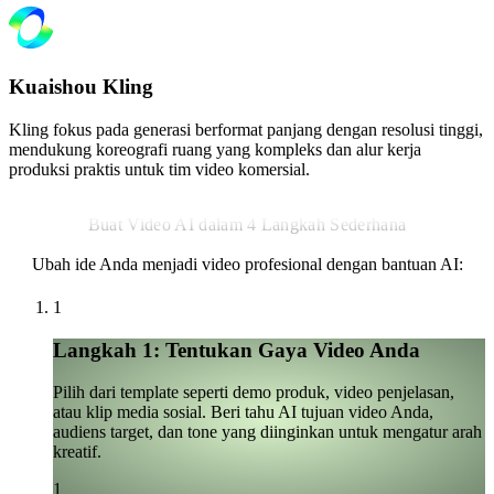
Kuaishou Kling
Kling fokus pada generasi berformat panjang dengan resolusi tinggi,
mendukung koreografi ruang yang kompleks dan alur kerja
produksi praktis untuk tim video komersial.
Buat Video AI dalam 4 Langkah Sederhana
Ubah ide Anda menjadi video profesional dengan bantuan AI:
1
Langkah 1: Tentukan Gaya Video Anda
Pilih dari template seperti demo produk, video penjelasan,
atau klip media sosial. Beri tahu AI tujuan video Anda,
audiens target, dan tone yang diinginkan untuk mengatur arah
kreatif.
1