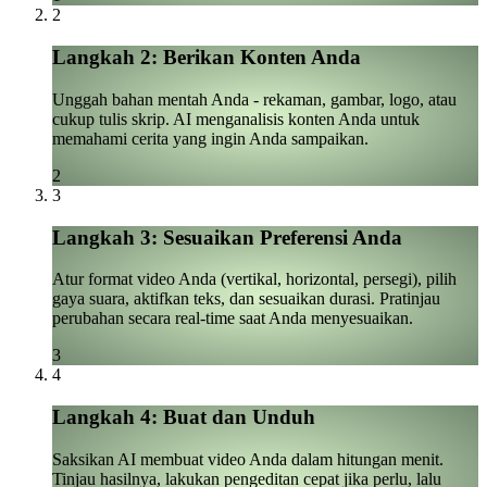
2
Langkah 2: Berikan Konten Anda
Unggah bahan mentah Anda - rekaman, gambar, logo, atau
cukup tulis skrip. AI menganalisis konten Anda untuk
memahami cerita yang ingin Anda sampaikan.
2
3
Langkah 3: Sesuaikan Preferensi Anda
Atur format video Anda (vertikal, horizontal, persegi), pilih
gaya suara, aktifkan teks, dan sesuaikan durasi. Pratinjau
perubahan secara real-time saat Anda menyesuaikan.
3
4
Langkah 4: Buat dan Unduh
Saksikan AI membuat video Anda dalam hitungan menit.
Tinjau hasilnya, lakukan pengeditan cepat jika perlu, lalu