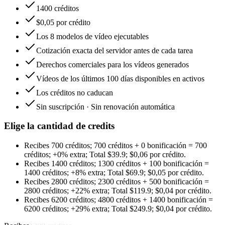
1400 créditos
$0,05 por crédito
Los 8 modelos de vídeo ejecutables
Cotización exacta del servidor antes de cada tarea
Derechos comerciales para los vídeos generados
Vídeos de los últimos 100 días disponibles en activos
Los créditos no caducan
Sin suscripción · Sin renovación automática
Elige la cantidad de credits
Recibes
700 créditos
;
700 créditos
+
0
bonificación
=
700
créditos
;
+0%
extra
;
Total
$
39.9
;
$0,06 por crédito
.
Recibes
1400 créditos
;
1300 créditos
+
100
bonificación
=
1400 créditos
;
+8%
extra
;
Total
$
69.9
;
$0,05 por crédito
.
Recibes
2800 créditos
;
2300 créditos
+
500
bonificación
=
2800 créditos
;
+22%
extra
;
Total
$
119.9
;
$0,04 por crédito
.
Recibes
6200 créditos
;
4800 créditos
+
1400
bonificación
=
6200 créditos
;
+29%
extra
;
Total
$
249.9
;
$0,04 por crédito
.