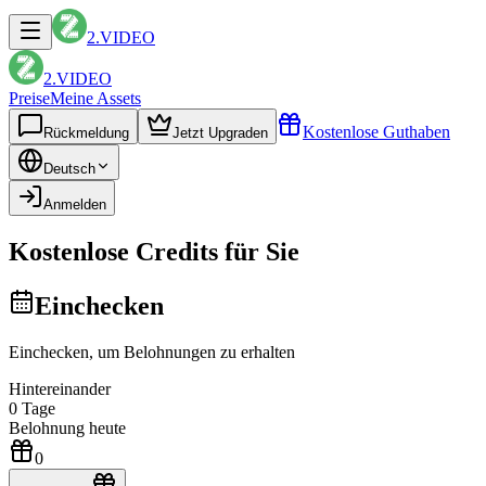
2.VIDEO
2.VIDEO
Preise
Meine Assets
Kostenlose Guthaben
Rückmeldung
Jetzt Upgraden
Deutsch
Anmelden
Kostenlose Credits für Sie
Einchecken
Einchecken, um Belohnungen zu erhalten
Hintereinander
0
Tage
Belohnung heute
0