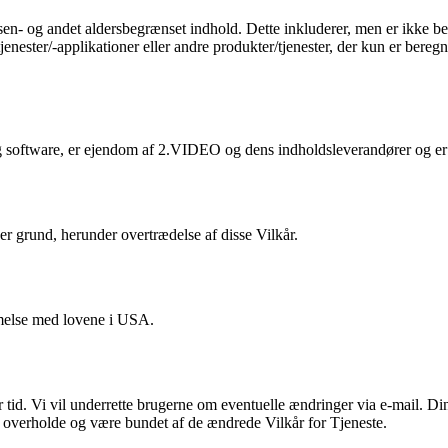
sen- og andet aldersbegrænset indhold. Dette inkluderer, men er ikke beg
tjenester/-applikationer eller andre produkter/tjenester, der kun er bereg
 og software, er ejendom af 2.VIDEO og dens indholdsleverandører og er 
ver grund, herunder overtrædelse af disse Vilkår.
emmelse med lovene i USA.
ver tid. Vi vil underrette brugerne om eventuelle ændringer via e-mail. Di
at overholde og være bundet af de ændrede Vilkår for Tjeneste.