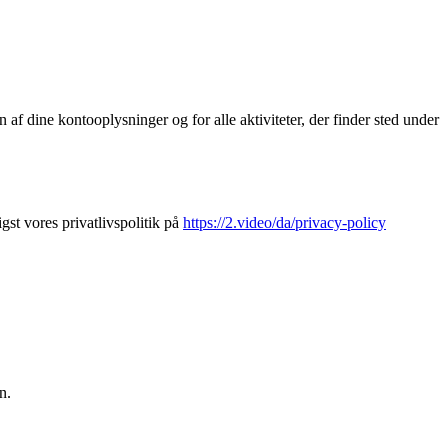
 af dine kontooplysninger og for alle aktiviteter, der finder sted under
gst vores privatlivspolitik på
https://2.video/da/privacy-policy
n.