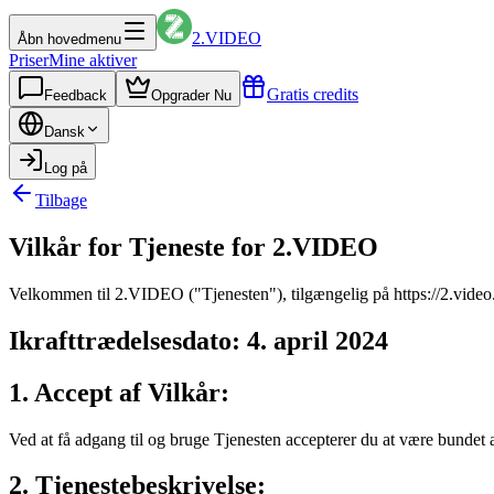
2.VIDEO
Åbn hovedmenu
Priser
Mine aktiver
Gratis credits
Feedback
Opgrader Nu
Dansk
Log på
Tilbage
Vilkår for Tjeneste for 2.VIDEO
Velkommen til 2.VIDEO ("Tjenesten"), tilgængelig på https://2.video. 
Ikrafttrædelsesdato: 4. april 2024
1. Accept af Vilkår:
Ved at få adgang til og bruge Tjenesten accepterer du at være bundet a
2. Tjenestebeskrivelse: