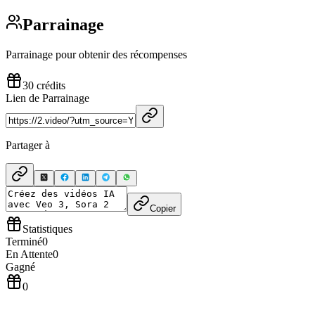
Parrainage
Parrainage pour obtenir des récompenses
30 crédits
Lien de Parrainage
Partager à
Copier
Statistiques
Terminé
0
En Attente
0
Gagné
0